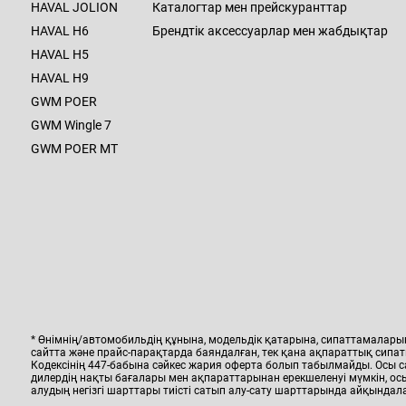
HAVAL JOLION
Каталогтар мен прейскуранттар
Т
HAVAL H6
Брендтік аксессуарлар мен жабдықтар
Ж
HAVAL H5
д
HAVAL H9
E
GWM POER
М
GWM Wingle 7
GWM POER MT
Hava
Т
Ж
E
М
* Өнімнің/автомобильдің құнына, модельдік қатарына, сипаттамалар
сайтта және прайс-парақтарда баяндалған, тек қана ақпараттық сипат
Hava
Кодексінің 447-бабына сәйкес жария оферта болып табылмайды. Осы 
дилердің нақты бағалары мен ақпараттарынан ерекшеленуі мүмкін, осы
Т
алудың негізгі шарттары тиісті сатып алу-сату шарттарында айқындал