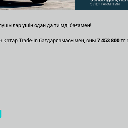
елефон:
8 (700) 150 22 60
mail: Haval.adm@virazh.kz,
aval.adm@haval-almaty.kz
екенжайы:
Алматы қ, көш.
лушылар үшін одан да тиімді бағамен!
Желтоқсан, 15а
 қатар Trade-In бағдарламасымен, оны
7 453 800
тг 
l Kuldzhinka
елефон:
+7 (702) 881 11 11
ұмыс кестесі: 9:00 -20:00
mail: m.reseptionhaval@mycar.kz
екенжайы:
Алматы қ., Кульджинский
тракт, 100/1
l Zhaiyk Almaty
елефон:
8 (700) 404 00 74
ұмыс кестесі: Дс-Жк 09:00-20:00
mail: reception@haval-suyunbay.kz