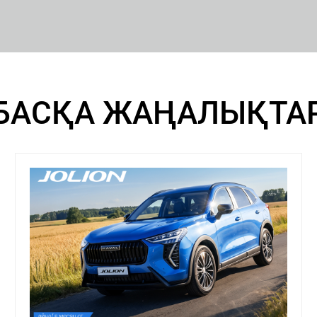
екенжайы:
Алматы қ., Түлкібас к-сi,
2үй
l Nurly Zhol
елефон:
8 (771) 944 45 52
БАСҚА ЖАҢАЛЫҚТА
ұмыс кестесі: 9:00-ден 20:00-ге дейін
mail: Atz@haval-nurlyzhol.kz
екенжайы:
Астана қ., Жүргенов
көшесі, 22
r Astana
елефон:
8 (771) 949 99 00
ұмыс кестесі: 10:00-ден 21:00-ге дейін
mail: astana@mycar.kz
екенжайы:
Астана қ., Қабанбай
батыр даңғылы, 41