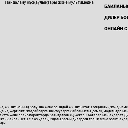
Пайдалану нұсқаулықтары және мультимедиа
БАЙЛАНЫ
елефон:
8 (7252) 39-45-45
ұмыс кестесі: Дб-сб: 9:00-ден 20:00-ге
ДИЛЕР БО
ейін / Жб: 10:00-ден 17:00-ге дейін
mail: callcenter@nomadcar.kz
ОНЛАЙН С
екенжайы:
Шымкент қ., Тамерлан
тас жолы, 90
l Aster Shymkent
елефон:
8 (708) 941 08 86
ұмыс кестесі: 09:00-21:00
mail: haval-astershymkent@aster.kz
екенжайы:
Шымкент қаласы,
Бәйдібек Би даңғ., 27/3
ына, жиынтығының болуына және осындай жиынтықтағы опцияның және/немесе
қа ие, жергілікті жағдайларға, шектеулерге байланысты, демек, модельдер 
l Crystal Karaganda
сайтта және прайс-парақтарда баяндалған ең жоғары бағалар мен ақпарат Д
ған байланысты сіз өз қалаңыздағы ресми дилерден толық және өзекті ақпар
елефон:
8 (747) 094
,
8 (747) 094 07 83
ады.
07 81
(сервис)