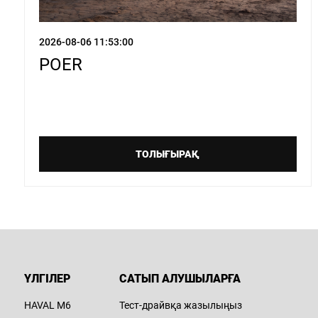
Hava
2026-08-06 11:53:00
Т
POER
Ж
E
М
ТОЛЫҒЫРАҚ
Hava
Т
Ж
д
E
М
ҮЛГІЛЕР
САТЫП АЛУШЫЛАРҒА
HAVAL M6
Тест-драйвқа жазылыңыз
Hava