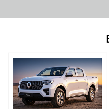
М
Hava
Т
Ж
E
М
Myca
Т
Ж
E
М