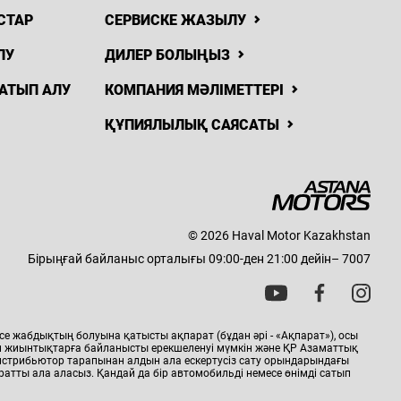
СТАР
СЕРВИСКЕ ЖАЗЫЛУ
ЛУ
ДИЛЕР БОЛЫҢЫЗ
АТЫП АЛУ
КОМПАНИЯ МӘЛІМЕТТЕРІ
ҚҰПИЯЛЫЛЫҚ САЯСАТЫ
© 2026 Haval Motor Kazakhstan
Бірыңғай байланыс орталығы 09:00-ден 21:00 дейін– 7007
 жабдықтың болуына қатысты ақпарат (бұдан әрі - «Ақпарат»), осы
мен жиынтықтарға байланысты ерекшеленуі мүмкін және ҚР Азаматтық
истрибьютор тарапынан алдын ала ескертусіз сату орындарындағы
атты ала аласыз. Қандай да бір автомобильді немесе өнімді сатып