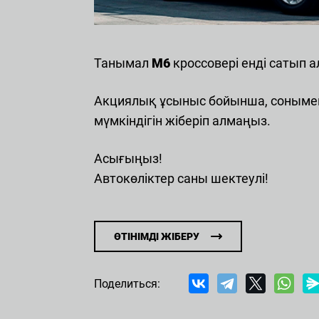
Т
E
H
М
Танымал
M6
кроссовері енді сатып а
Акциялық ұсыныс бойынша, сонымен
Hava
мүмкіндігін жіберіп алмаңыз.
Т
Асығыңыз!
Ж
Автокөліктер саны шектеулі!
E
М
ӨТІНІМДІ ЖІБЕРУ
Hava
Т
Поделиться:
Ж
E