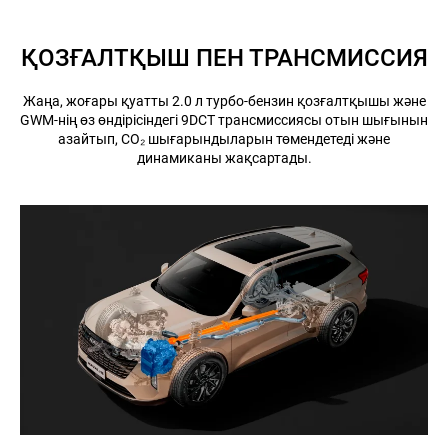
ҚОЗҒАЛТҚЫШ ПЕН ТРАНСМИССИЯ
Жаңа, жоғары қуатты 2.0 л турбо-бензин қозғалтқышы және
GWM-нің өз өндірісіндегі 9DCT трансмиссиясы отын шығынын
азайтып, CO₂ шығарындыларын төмендетеді және
динамиканы жақсартады.