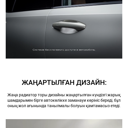
ЖАҢАРТЫЛҒАН ДИЗАЙН:
Жаңа радиатор торы дизайны жаңартылған күндізгі жарық
шамдарымен бірге автокөлікке заманауи көрініс береді, бұл
оның жол ағынында танылмалы болуын қамтамасыз етеді.