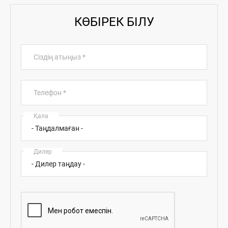
КӨБІРЕК БІЛУ
Сіздің атыңыз
*
Телефон
*
Қала
Дилер