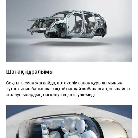
Шанақ құралымы
Соқтығысқан жағдайда, автокөлік салон құрылымының
тұтастығын барынша сақтайтындай жобаланған, осылайша
жолаушылардың тірі қалу кеңістігі үлкейеді.