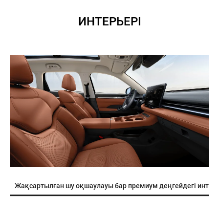
ИНТЕРЬЕРІ
Жақсартылған шу оқшаулауы бар премиум деңгейдегі интер