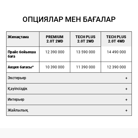
ОПЦИЯЛАР МЕН БАҒАЛАР
Жинақтама
PREMIUM
TECH PLUS
TECH PLUS
2.0T 2WD
2.0T 2WD
2.0T 4WD
Прайс бойынша
12 390 000
13 590 000
14 490 000
баға
Акция бағасы*
10 390 000
11 390 000
12 390 000
Экстерьер
Қауіпсіздік
Интерьер
Жайлылық