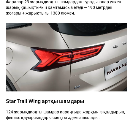
Фаралар 23 жарықдиодты шамдардан тұрады, олар үлкен
жарық қашықтығын қамтамасыз етеді — 190 метрден
жоғары + жарықтығы 1380 люмен.
Star Trail Wing артқы шамдары
124 жарықдиодты шамдар қараңғыда жарқын із қалдырып,
феникс қауырсындары сияқты әдемі ашылады.