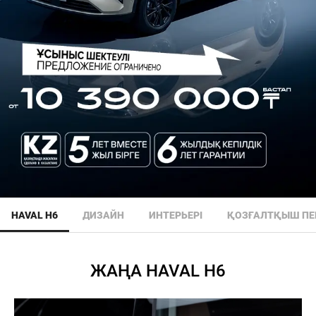
HAVAL H6
ДИЗАЙН
ИНТЕРЬЕРІ
ҚОЗҒАЛТҚЫШ ПЕ
ЖАҢА HAVAL H6