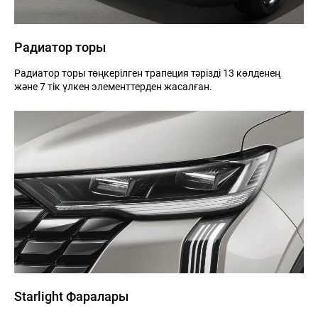
Радиатор торы
Радиатор торы төңкерілген трапеция тәрізді 13 көлденең
және 7 тік үлкен элементтерден жасалған.
Starlight Фаралары