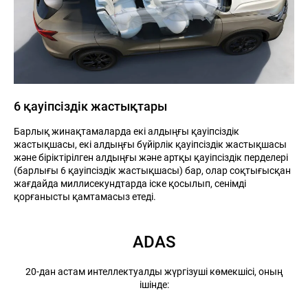
6 қауіпсіздік жастықтары
Барлық жинақтамаларда екі алдыңғы қауіпсіздік
жастықшасы, екі алдыңғы бүйірлік қауіпсіздік жастықшасы
және біріктірілген алдыңғы және артқы қауіпсіздік перделері
(барлығы 6 қауіпсіздік жастықшасы) бар, олар соқтығысқан
жағдайда миллисекундтарда іске қосылып, сенімді
қорғанысты қамтамасыз етеді.
ADAS
20-дан астам интеллектуалды жүргізуші көмекшісі, оның
ішінде: