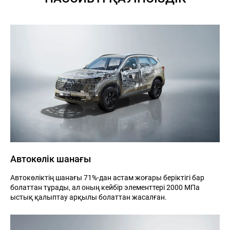
Н
ЖАҢАЛЫҚТАР
БАЙЛАНЫСТАР
ДИЛЕР БОЛУ
ОНЛА
Автокөлік шанағы
Автокөліктің шанағы 71%-дан астам жоғары беріктігі бар
болаттан тұрады, ал оның кейбір элементтері 2000 МПа
ыстық қалыптау арқылы болаттан жасалған.