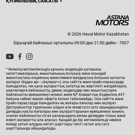
ҚҰПИЯЛЫЛЫҚ САЯСАТЫ
© 2026 Haval Motor Kazakhstan
Бірыңғай байланыс орталығы 09:00-ден 21:00 дейін– 7007
* Өнімнің/автомобильдің құнына, модельдік қатарына,
сипаттамаларына, жиынтығының болуына және осындай
жиынтықтағы опцияның және/немесе жабдықтың болуына қатысты
ақпарат (бұдан әрі - «Ақпарат»), осы сайтта және прайс-парақтарда
баяндалған, тек қана ақпараттық сипатқа ие, жергілікті жағдайларға,
шектеулерге байланысты, демек, модельдер мен жиынтықтарға
байланысты ерекшеленуі мүмкін және ҚР Азаматтық Кодексінің 447-
бабына сәйкес жария оферта болып табылмайды. Осы сайтта және
прайс-парақтарда баяндалған ең жоғары бағалар мен ақпарат
Дистрибьютор тарапынан алдын ала ескертусіз сату орындарындағы
дилердің нақты бағалары мен ақпараттарынан ерекшеленуі мүмкін,
осыған байланысты сіз өз қалаңыздағы ресми дилерден толық және
өзекті ақпаратты ала аласыз. Қандай да бір автомобильді немесе
өнімді сатып алудың негізгі шарттары тиісті сатып алу-сату
шарттарында айқындалады.