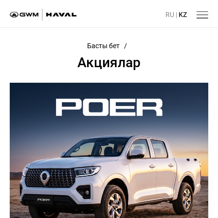
RU
|
KZ
Басты бет
/
Акциялар