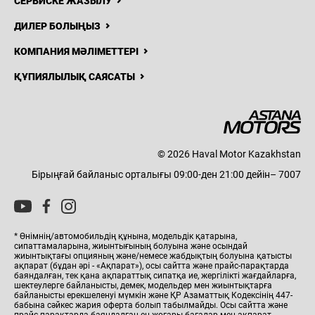
СЕРВИСКЕ ЖАЗЫЛУ
ДИЛЕР БОЛЫҢЫЗ
КОМПАНИЯ МӘЛІМЕТТЕРІ
ҚҰПИЯЛЫЛЫҚ САЯСАТЫ
© 2026 Haval Motor Kazakhstan
Бірыңғай байланыс орталығы 09:00-ден 21:00 дейін– 7007
* Өнімнің/автомобильдің құнына, модельдік қатарына,
сипаттамаларына, жиынтығының болуына және осындай
жиынтықтағы опцияның және/немесе жабдықтың болуына қатысты
ақпарат (бұдан әрі - «Ақпарат»), осы сайтта және прайс-парақтарда
баяндалған, тек қана ақпараттық сипатқа ие, жергілікті жағдайларға,
шектеулерге байланысты, демек, модельдер мен жиынтықтарға
байланысты ерекшеленуі мүмкін және ҚР Азаматтық Кодексінің 447-
бабына сәйкес жария оферта болып табылмайды. Осы сайтта және