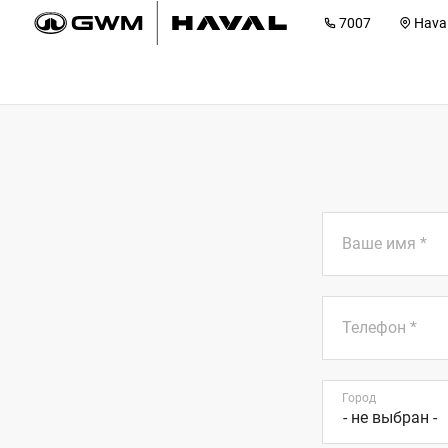
7007
Hava
Hava
Т
Г
E
А
Ваше имя
*
Hava
Т
Г
Телефон
*
В
E
А
Город