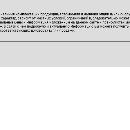
41
, наличия комплектации продукции/автомобиля и наличия опции и/или обор
характер, зависит от местных условий, ограничений и, следовательно может
l Crystal Astana
имальные цены и Информация изложенные на данном сайте и прайс-листах мо
аж, в связи с чем подробную и актуальную Информацию Вы можете получить 
елефон:
8 (778) 870-12-21
 соответствующих договорах купли-продажи.
рафик работы: 9:00-20:00
mail: infonursultan@crystal-auto.kz
дрес:
г. Астана, Проспект Туран, 93
l Luxcar Shymkent
елефон:
8 (701) 155-77-77
рафик работы: Пн-Сб: c 9:00 до 20:00 |
с: с 10:00 до 19:00
mail: callcenter@nomadcar.kz
дрес:
г. Шымкент, проспект Тауке
хана, 330/2