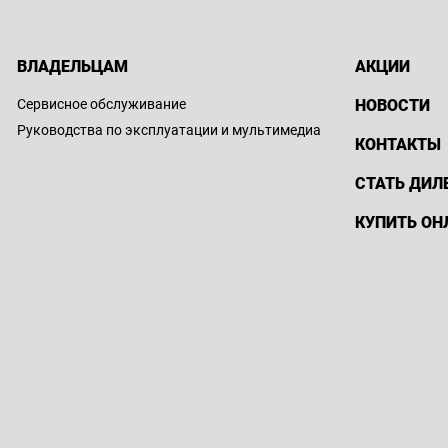
рафик работы: Пн-Вс 09:00-20:00
mail: reception@haval-suyunbay.kz
ВЛАДЕЛЬЦАМ
АКЦИИ
дрес:
г. Алматы, улица
Тюлькубасская 2
Сервисное обслуживание
НОВОСТИ
Руководства по эксплуатации и мультимедиа
КОНТАКТЫ
l Nurly Zhol
СТАТЬ ДИЛ
елефон:
8 (771) 944 45 52
рафик работы: С 9:00 до 20:00
КУПИТЬ ОН
mail: Atz@haval-nurlyzhol.kz
дрес:
г. Астана, ул. Жургенова 22
r Astana
елефон:
8 (771) 949 99 00
рафик работы: С 10:00 до 21:00
mail: astana@mycar.kz
дрес:
г. Астана, пр. Кабанбай батыра,