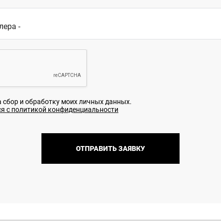
l Virazh
елефон:
8 (700) 150 22 60
рафик работы: 09:00-20:00
mail: Haval.adm@virazh.kz,
aval.adm@haval-almaty.kz
дрес:
г. Алматы, ул. Желтоксан, 15а
а сбор и обработку моих личных данных.
l Kuldzhinka
я с политикой конфиденциальности
елефон:
+7 (702) 881 11 11
рафик работы: 9:00 -20:00
ОТПРАВИТЬ ЗАЯВКУ
mail: m.reseptionhaval@mycar.kz
дрес:
г. Алматы, Кульджинский тракт,
100/1
l Zhaiyk Almaty
елефон:
8 (700) 404 00 74