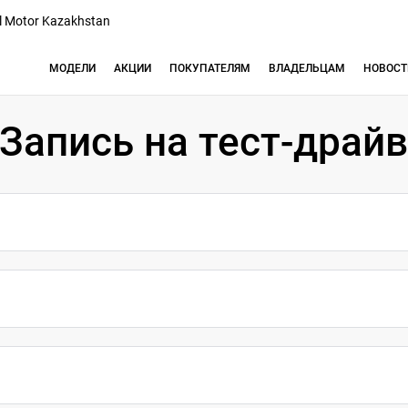
l Motor Kazakhstan
l Al-Farabi
МОДЕЛИ
АКЦИИ
ПОКУПАТЕЛЯМ
ВЛАДЕЛЬЦАМ
НОВОСТ
елефон:
8 (771) 944-44-04
рафик работы: 09:00-20:00
Запись на тест-драй
mail: haval.reception@haval-alfarabi.kz
дрес:
г. Алматы, Аль-Фараби
Розыбакиева
l Qalqaman
елефон:
8 (727) 240-40-40
рафик работы: Пн-Сб: c 9:00 до 20:00 |
с: с 10:00 до 20:00
mail: callcenter@nomadcar.kz
дрес:
г. Алматы. Проспект
Райымбека, 548/2