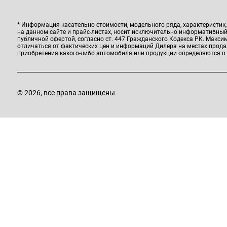
* Информация касательно стоимости, модельного ряда, характеристик
на данном сайте и прайс-листах, носит исключительно информативный 
Hava
публичной офертой, согласно ст. 447 Гражданского Кодекса РК. Макс
отличаться от фактических цен и информаций Дилера на местах прод
Т
приобретения какого-либо автомобиля или продукции определяются в
Г
E
© 2026, все права защищены
А
Hava
Т
Г
В
E
А