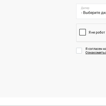
Hava
Дилер
Т
Г
E
H
А
Я согласен н
Hava
Ознакомитьс
Т
Г
E
А
Hava
Т