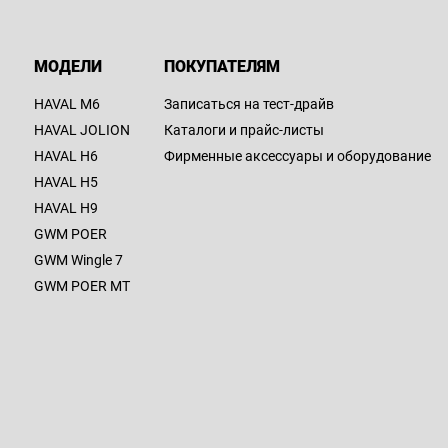
Г
E
МОДЕЛИ
ПОКУПАТЕЛЯМ
А
HAVAL M6
Записаться на тест-драйв
HAVAL JOLION
Каталоги и прайс-листы
HAVAL H6
Фирменные аксессуары и оборудование
Hava
HAVAL H5
Т
HAVAL H9
Г
GWM POER
E
GWM Wingle 7
А
GWM POER MT
Myca
Т
Г
E
А